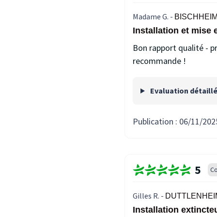
Madame G. -
BISCHHEIM 
Installation et mise
Bon rapport qualité - pri
recommande !
Evaluation détaill
Publication :
06/11/202
5
Co
Gilles R. -
DUTTLENHEIM
Installation extinc