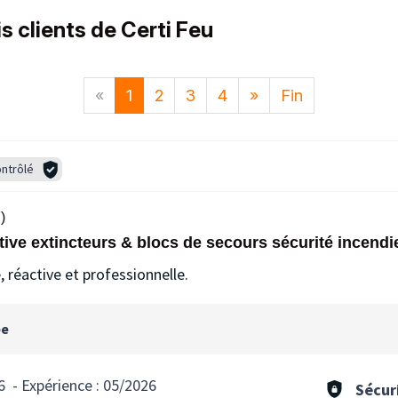
s clients de Certi Feu
«
1
2
3
4
»
Fin
ntrôlé
)
ive extincteurs & blocs de secours sécurité incen
, réactive et professionnelle.
ée
6
-
Expérience :
05/2026
Sécur