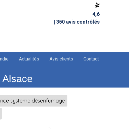
4,6
| 350 avis contrôlés
endie
Actualités
Avis clients
Contact
 Alsace
ance système désenfumage