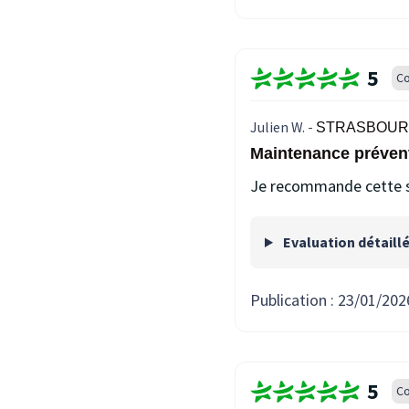
5
Co
Julien W. -
STRASBOURG
Maintenance préven
Je recommande cette so
Evaluation détaill
Publication :
23/01/202
5
Co