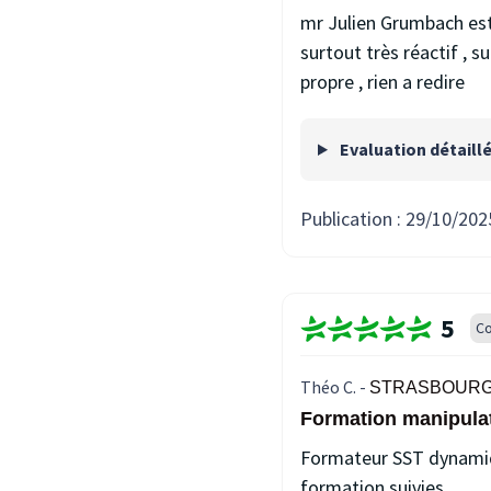
mr Julien Grumbach est 
surtout très réactif , s
propre , rien a redire
Evaluation détaill
Publication :
29/10/202
5
Co
Théo C. -
STRASBOURG 
Formation manipulati
Formateur SST dynamiqu
formation suivies.