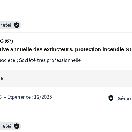
ntrôlé
 (67)
tive annuelle des extincteurs, protection incendi
ciété!; Société très professionnelle
ée
6
-
Expérience :
12/2025
Sécur
ntrôlé